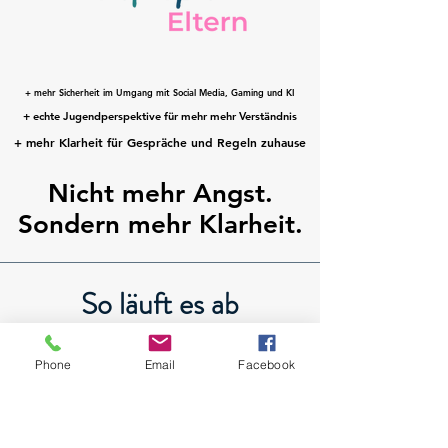
+ mehr Sicherheit im Umgang mit Social Media, Gaming und KI
+ mehr Sicherheit im Umgang mit Social Media, Gaming und KI
+ echte Jugendperspektive für mehr mehr Verständnis
+ echte Jugendperspektive für mehr mehr Verständnis
+ mehr Klarheit für Gespräche und Regeln zuhause
+ mehr Klarheit für Gespräche und Regeln zuhause
Nicht mehr Angst.
Nicht mehr Angst.
Sondern mehr Klarheit.
Sondern mehr Klarheit.
So läuft es ab
Phone
Email
Facebook
1. Anmelden
Du meldest dich für die Elternschule