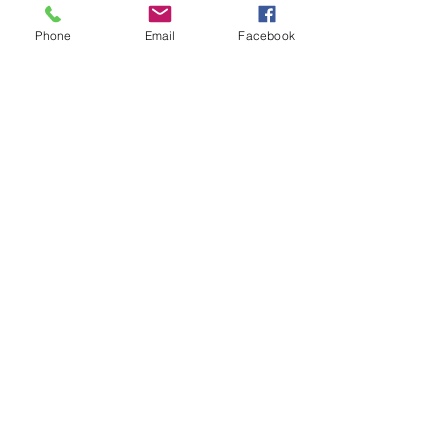
Mi., 27. Aug.
Phone
Email
Facebook
Mehr Infos
Details