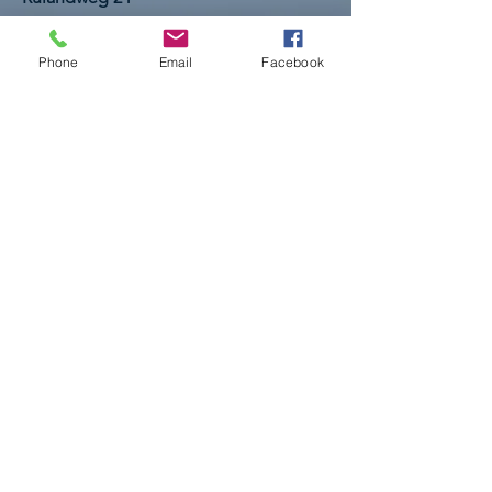
48653 Coesfeld
E-Mail:
markus.laurenz@marktplatz-
der-
Phone
Email
Facebook
gesundheit.de
Tel.:
+49 160 94798960
Impressum
AGBs
Datenschutz
© 2026 Marktplatz der Gesundheit