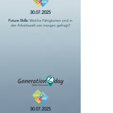
30.07.2025
Future Skills:
Welche Fähigkeiten sind in
der Arbeitswelt von morgen gefragt?
30.07.2025