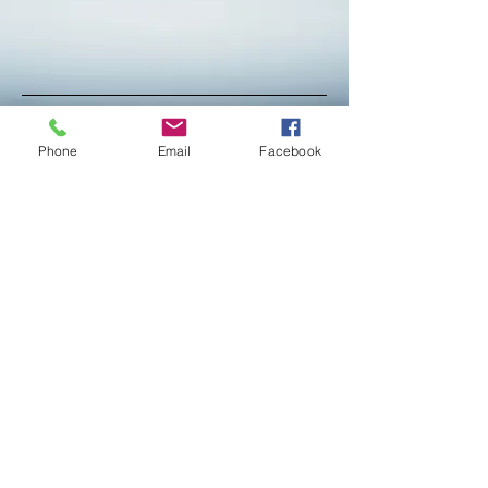
Absenden
Phone
Email
Facebook
Markus Laurenz
Rulandweg 24
48653 Coesfeld
E-Mail:
markus.laurenz@marktplatz-
der-
gesundheit.de
Tel.:
+49 160 94798960
Impressum