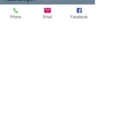
48653 Coesfeld
E-Mail:
markus.laurenz@marktplatz-
der-
Phone
Email
Facebook
gesundheit.de
Tel.:
+49 160 94798960
Impressum
AGBs
Datenschutz
© 2026 Marktplatz der Gesundheit