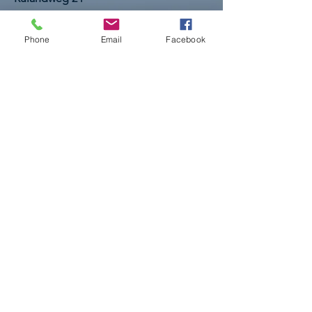
48653 Coesfeld
E-Mail:
markus.laurenz@marktplatz-
der-
Phone
Email
Facebook
gesundheit.de
Tel.:
+49 160 94798960
Impressum
AGBs
Datenschutz
© 2026 Marktplatz der Gesundheit