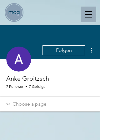
Weitere Optionen
Folgen
Anke Groitzsch
7 Follower
7 Gefolgt