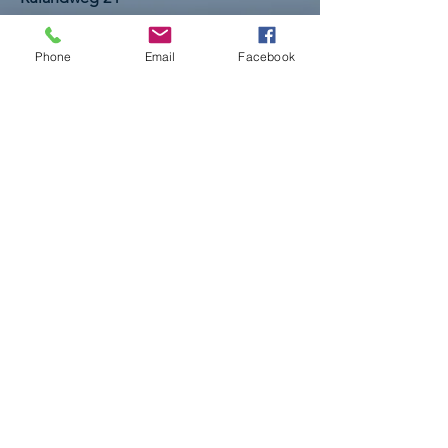
48653 Coesfeld
E-Mail:
markus.laurenz@marktplatz-
der-
Phone
Email
Facebook
gesundheit.de
Tel.:
+49 160 94798960
Impressum
AGBs
Datenschutz
© 2026 Marktplatz der Gesundheit