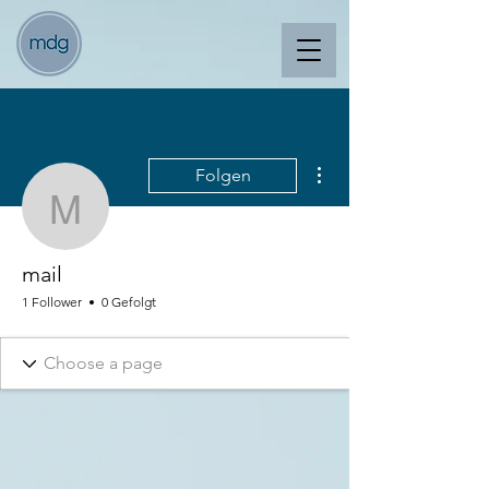
Weitere Optionen
Folgen
mail
mail
1 Follower
0 Gefolgt