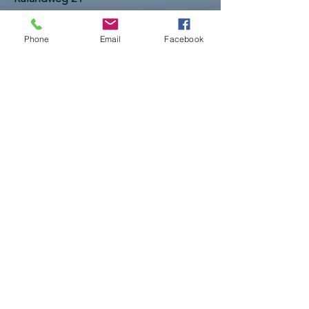
48653 Coesfeld
E-Mail:
markus.laurenz@marktplatz-
der-
Phone
Email
Facebook
gesundheit.de
Tel.:
+49 160 94798960
Impressum
AGBs
Datenschutz
© 2026 Marktplatz der Gesundheit