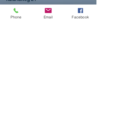
48653 Coesfeld
E-Mail:
markus.laurenz@marktplatz-
der-
Phone
Email
Facebook
gesundheit.de
Tel.:
+49 160 94798960
Impressum
AGBs
Datenschutz
© 2026 Marktplatz der Gesundheit