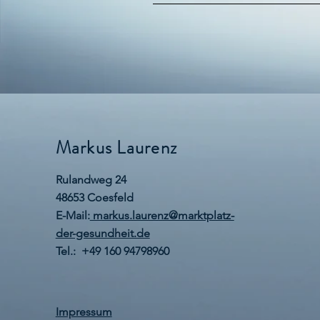
Markus Laurenz
Rulandweg 24
48653 Coesfeld
E-Mail:
markus.laurenz@marktplatz-
der-gesundheit.de
Tel.: +49 160 94798960
Impressum