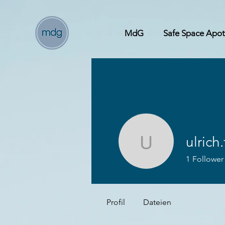
MdG
Safe Space Apo
ulrich.
ulrich.frie
1
Follower
Profil
Dateien