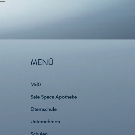
MENÜ
MdG
Safe Space Apotheke
Elternschule
Unternehmen
Schulen