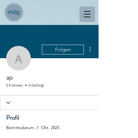
Weitere Optionen
Folgen
ap
ap
0 Follower
0 Gefolgt
Profil
Beitrittsdatum: 7. Okt. 2025