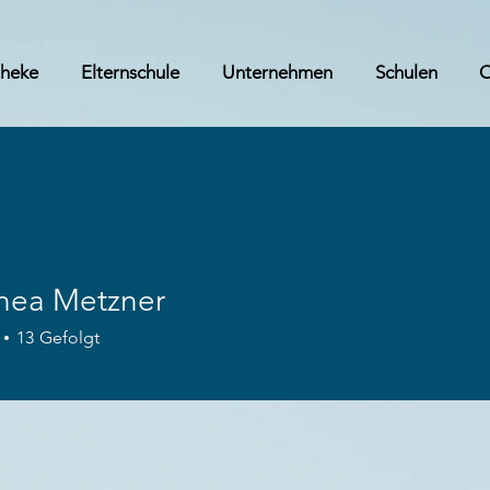
theke
Elternschule
Unternehmen
Schulen
hea Metzner
13
Gefolgt
Apotheke
+
4