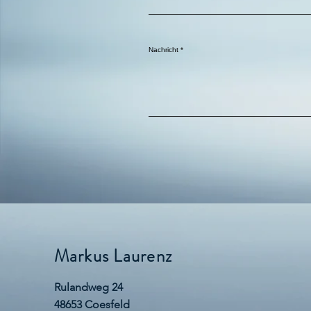
Nachricht
Markus Laurenz
Rulandweg 24
48653 Coesfeld