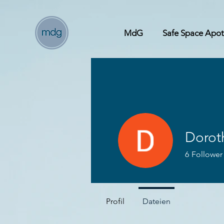
MdG
Safe Space Apo
Dorot
6
Follower
#safespace 
Profil
Dateien