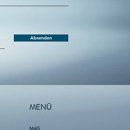
Absenden
MENÜ
MdG