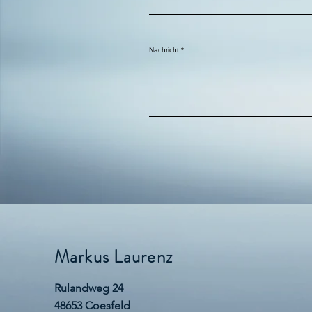
Nachricht
Markus Laurenz
Rulandweg 24
48653 Coesfeld