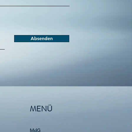
Absenden
MENÜ
MdG