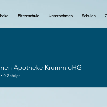
theke
Elternschule
Unternehmen
Schulen
nen Apotheke Krumm oHG
n Apotheke Krumm oHG
0
Gefolgt