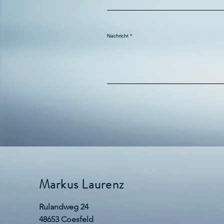
Nachricht
Markus Laurenz
Rulandweg 24
48653 Coesfeld