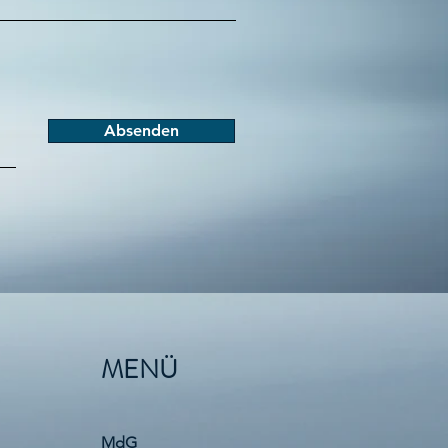
Absenden
MENÜ
MdG