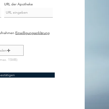
URL der Apotheke
aufnahmen
Einwilligungserklärung
aden
(max. 15MB)
bestätigen