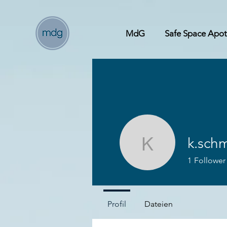
MdG
Safe Space Apo
k.sch
k.schmut
1
Follower
Profil
Dateien