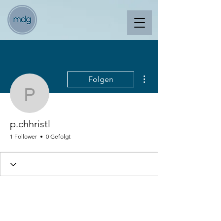
Weitere Optionen
Folgen
p.chhristl
p.chhristl
1 Follower
0 Gefolgt