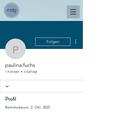
Weitere Optionen
Folgen
paulina.fuchs
paulina.fuchs
1 Follower
0 Gefolgt
Profil
Beitrittsdatum: 2. Okt. 2025