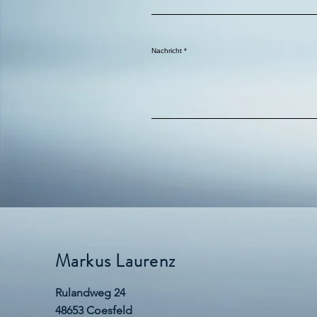
Nachricht
Markus Laurenz
Rulandweg 24
48653 Coesfeld