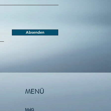
Absenden
MENÜ
MdG