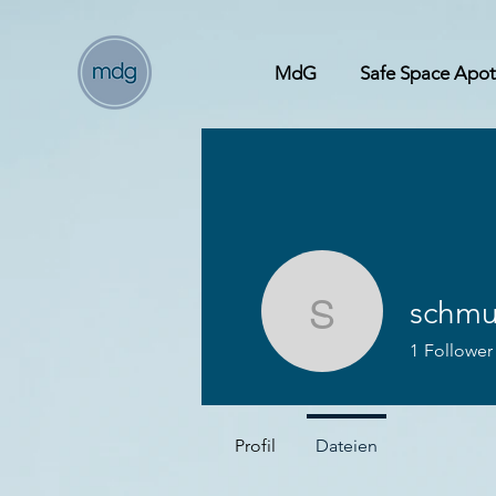
MdG
Safe Space Apo
schmu
schmutz
1
Follower
Profil
Dateien